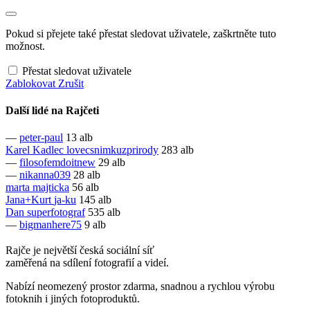
Pokud si přejete také přestat sledovat uživatele, zaškrtněte tuto
možnost.
Přestat sledovat uživatele
Zablokovat
Zrušit
Další lidé na Rajčeti
—
peter-paul
13 alb
Karel Kadlec
lovecsnimkuzprirody
283 alb
—
filosofemdoitnew
29 alb
—
nikanna039
28 alb
marta
majticka
56 alb
Jana+Kurt
ja-ku
145 alb
Dan
superfotograf
535 alb
—
bigmanhere75
9 alb
Rajče je největší česká sociální síť
zaměřená na sdílení fotografií a videí.
Nabízí neomezený prostor zdarma, snadnou a rychlou výrobu
fotoknih i jiných fotoproduktů.