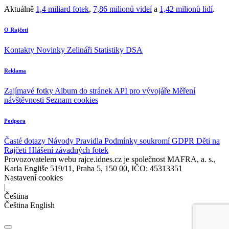
Aktuálně
1,4 miliard fotek
,
7,86 milionů videí
a
1,42 milionů lidí
.
O Rajčeti
Kontakty
Novinky
Zelináři
Statistiky DSA
Reklama
Zajímavé fotky
Album do stránek
API pro vývojáře
Měření
návštěvnosti
Seznam cookies
Podpora
Časté dotazy
Návody
Pravidla
Podmínky soukromí
GDPR
Děti na
Rajčeti
Hlášení závadných fotek
Provozovatelem webu rajce.idnes.cz je společnost MAFRA, a. s.,
Karla Engliše 519/11, Praha 5, 150 00, IČO: 45313351
Nastavení cookies
|
Čeština
Čeština
English