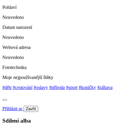
Pohlaví
Neuvedeno
Datum narození
Neuvedeno
Webová adresa
Neuvedeno
Fototechnika
Moje nejpoužívanější štítky
#děti
#cestování
#oslavy
#příroda
#sport
#koníčky
#zábava
Přihlásit se
Zavřít
Sdílení alba